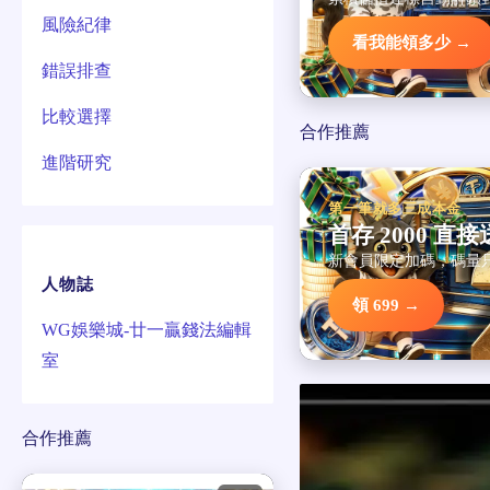
風險紀律
看我能領多少 →
錯誤排查
比較選擇
合作推薦
進階研究
第一筆就多三成本金
首存 2000 直接送
新會員限定加碼，碼量
人物誌
領 699 →
WG娛樂城-廿一贏錢法編輯
室
合作推薦