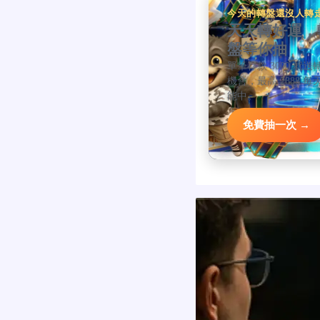
今天的轉盤還沒人轉
天天轉好運，
盤等你抽
單筆存款 3000 就送
機會，最高 2888 每
能中。
免費抽一次 →