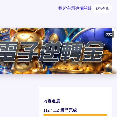
探索
主題
專欄
關於
切換深色
贊助
內容進度
112 / 112 篇已完成