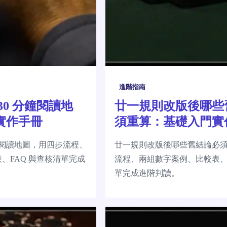
進階指南
30 分鐘閱讀地
廿一規則改版後哪些
實作手冊
須重算：基礎入門實
分鐘閱讀地圖，用四步流程、
廿一規則改版後哪些舊結論必
、FAQ 與查核清單完成
流程、兩組數字案例、比較表、F
單完成進階判讀。