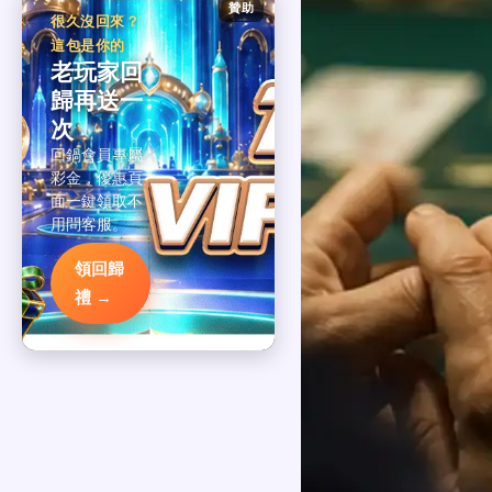
贊助
很久沒回來？
這包是你的
老玩家回
歸再送一
次
回鍋會員專屬
彩金，優惠頁
面一鍵領取不
用問客服。
領回歸
禮 →