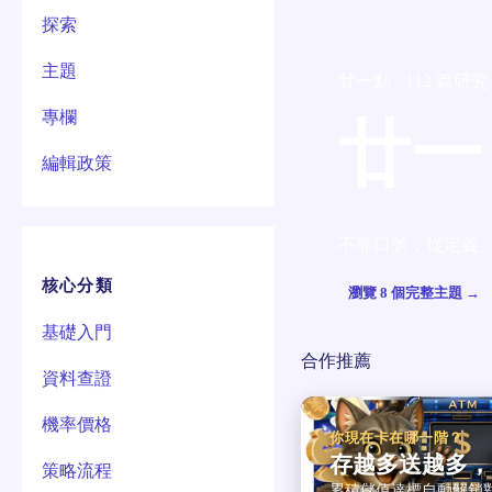
探索
主題
廿一點 · 112 篇研究
專欄
廿一
編輯政策
不靠口號，從定義
核心分類
瀏覽 8 個完整主題 →
基礎入門
合作推薦
資料查證
機率價格
你現在卡在哪一階？
存越多送越多，
策略流程
累積儲值達標自動解鎖