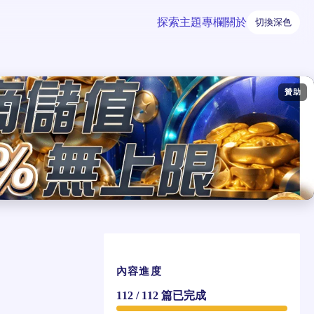
探索
主題
專欄
關於
切換深色
贊助
內容進度
112 / 112 篇已完成