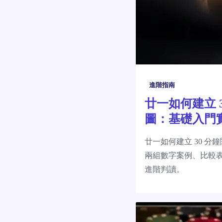
進階指南
廿一如何建立 
圖：基礎入門
廿一如何建立 30 
兩組數字案例、比較表
進階判讀。