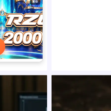
贊助
，
鎖
送