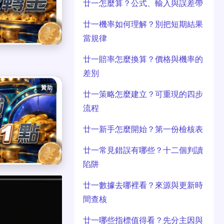
廿一怎麼算？公式、輸入與誤差帶
廿一機率如何理解？別把短期結果
當規律
廿一賠率怎麼換算？價格與機率的
差別
贊助
廿一策略怎麼建立？可重現的四步
流程
廿一新手怎麼開始？第一份檢核表
廿一常見錯誤有哪些？十二個判讀
陷阱
廿一數據去哪裡看？來源與更新時
間查核
廿一哪些指標值得看？先分主因與