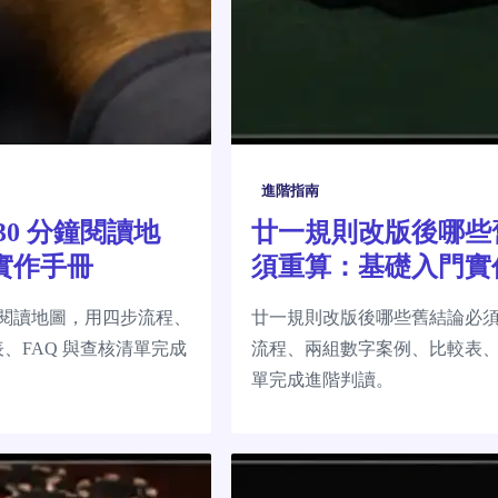
進階指南
30 分鐘閱讀地
廿一規則改版後哪些
實作手冊
須重算：基礎入門實
分鐘閱讀地圖，用四步流程、
廿一規則改版後哪些舊結論必
、FAQ 與查核清單完成
流程、兩組數字案例、比較表、F
單完成進階判讀。