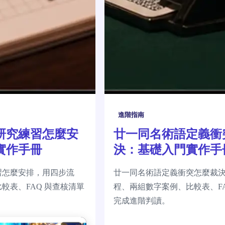
進階指南
研究練習怎麼安
廿一同名術語定義衝
實作手冊
決：基礎入門實作手
習怎麼安排，用四步流
廿一同名術語定義衝突怎麼裁
較表、FAQ 與查核清單
程、兩組數字案例、比較表、FA
完成進階判讀。