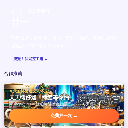
廿一點 · 112 篇研究
廿一
不靠口號，從定義、規則、資料、機率、案例與風險
界線建立可重現的研究路線。
瀏覽 8 個完整主題 →
合作推薦
贊助
今天的轉盤還沒人轉走
天天轉好運，轉盤等你抽
單筆存款 3000 就送轉盤機會，最高 2888 每天都能中。
免費抽一次 →