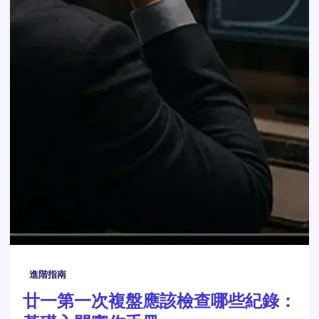
進階指南
廿一第一次複盤應該檢查哪些紀錄：