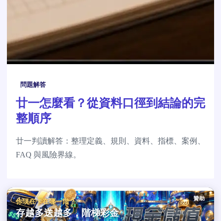
問題解答
廿一怎麼看？從資料口徑到結論的完
整順序
廿一判讀解答：整理定義、規則、資料、指標、案例、
FAQ 與風險界線。
贊助
你現在卡在哪一階？
存越多送越多，階梯彩金