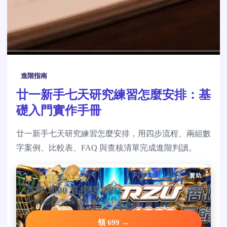
進階指南
廿一新手七天研究練習怎麼安排：基
礎入門實作手冊
廿一新手七天研究練習怎麼安排，用四步流程、兩組數
字案例、比較表、FAQ 與查核清單完成進階判讀。
贊助
第一筆就多三成本金
首存 2000 直接送 699
新會員限定加碼，碼量只要彩金五倍，領完就能玩。
領 699 →