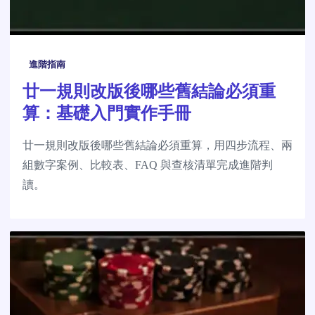
進階指南
廿一規則改版後哪些舊結論必須重
算：基礎入門實作手冊
廿一規則改版後哪些舊結論必須重算，用四步流程、兩
組數字案例、比較表、FAQ 與查核清單完成進階判
讀。