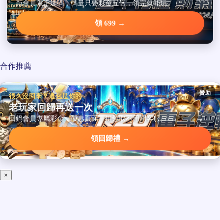
新會員限定加碼，碼量只要彩金五倍，領完就能玩。
領 699 →
合作推薦
贊助
很久沒回來？這包是你的
老玩家回歸再送一次
回鍋會員專屬彩金，優惠頁面一鍵領取不用問客服。
領回歸禮 →
×