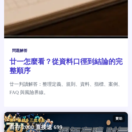
問題解答
廿一怎麼看？從資料口徑到結論的完
整順序
廿一判讀解答：整理定義、規則、資料、指標、案例、
FAQ 與風險界線。
贊助
第一筆就多三成本金
首存 2000 直接送 699