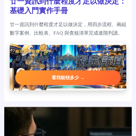
廿一資訊到什麼程度才足以做決定：
基礎入門實作手冊
廿一資訊到什麼程度才足以做決定，用四步流程、兩組
數字案例、比較表、FAQ 與查核清單完成進階判讀。
贊助
你現在卡在哪一階？
存越多送越多，階梯彩金
累積儲值達標自動解鎖對應彩金，階梯越高送越狠。
看我能領多少 →