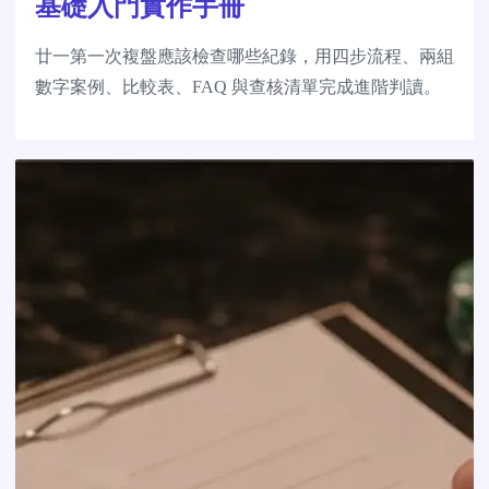
基礎入門實作手冊
廿一第一次複盤應該檢查哪些紀錄，用四步流程、兩組
數字案例、比較表、FAQ 與查核清單完成進階判讀。