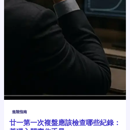
進階指南
廿一第一次複盤應該檢查哪些紀錄：