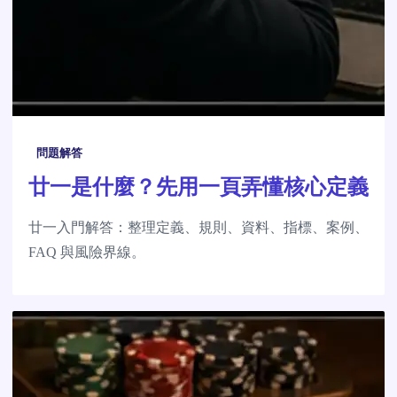
問題解答
廿一是什麼？先用一頁弄懂核心定義
廿一入門解答：整理定義、規則、資料、指標、案例、
FAQ 與風險界線。