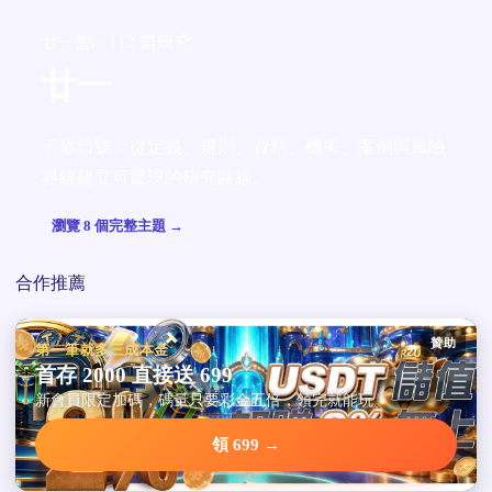
廿一點 · 112 篇研究
廿一
不靠口號，從定義、規則、資料、機率、案例與風險
界線建立可重現的研究路線。
瀏覽 8 個完整主題 →
合作推薦
贊助
第一筆就多三成本金
首存 2000 直接送 699
新會員限定加碼，碼量只要彩金五倍，領完就能玩。
領 699 →