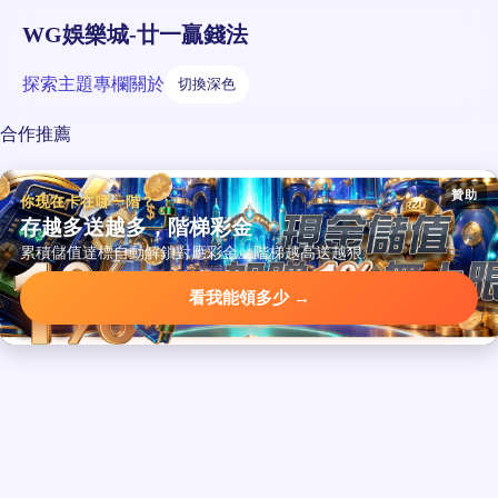
WG娛樂城-廿一贏錢法
探索
主題
專欄
關於
切換深色
合作推薦
贊助
你現在卡在哪一階？
存越多送越多，階梯彩金
累積儲值達標自動解鎖對應彩金，階梯越高送越狠。
看我能領多少 →