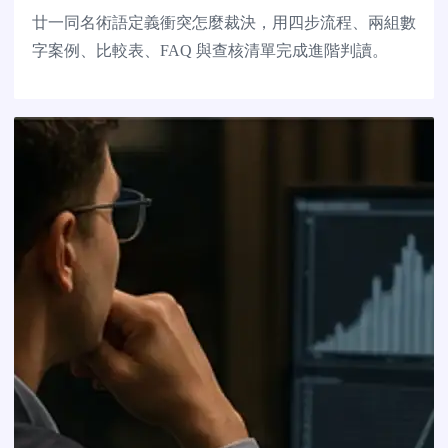
廿一同名術語定義衝突怎麼裁決，用四步流程、兩組數
字案例、比較表、FAQ 與查核清單完成進階判讀。