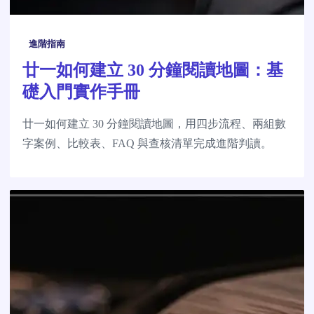
進階指南
廿一如何建立 30 分鐘閱讀地圖：基
礎入門實作手冊
廿一如何建立 30 分鐘閱讀地圖，用四步流程、兩組數
字案例、比較表、FAQ 與查核清單完成進階判讀。