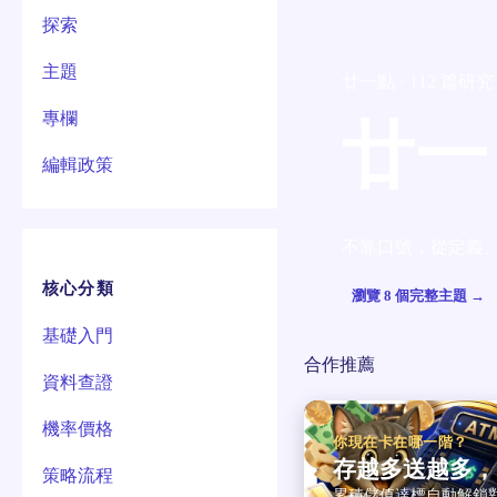
探索
主題
廿一點 · 112 篇研究
專欄
廿一
編輯政策
不靠口號，從定義
核心分類
瀏覽 8 個完整主題 →
基礎入門
合作推薦
資料查證
機率價格
你現在卡在哪一階？
存越多送越多，
策略流程
累積儲值達標自動解鎖