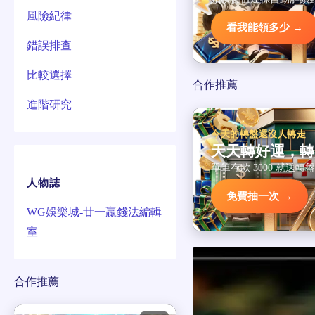
風險紀律
看我能領多少 →
錯誤排查
比較選擇
合作推薦
進階研究
今天的轉盤還沒人轉走
天天轉好運，轉
單筆存款 3000 就送轉
人物誌
免費抽一次 →
WG娛樂城-廿一贏錢法編輯
室
合作推薦