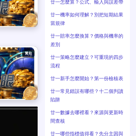
廿一怎麼算？公式、輸入與誤差帶
廿一機率如何理解？別把短期結果
當規律
廿一賠率怎麼換算？價格與機率的
差別
贊助
廿一策略怎麼建立？可重現的四步
流程
廿一新手怎麼開始？第一份檢核表
廿一常見錯誤有哪些？十二個判讀
陷阱
廿一數據去哪裡看？來源與更新時
間查核
廿一哪些指標值得看？先分主因與