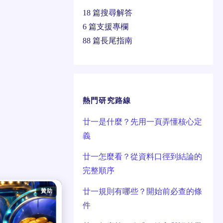
18 篇搜尋解答
6 篇支援專欄
88 篇長尾指南
熱門研究路線
廿一是什麼？先用一頁弄懂核心定
義
廿一怎麼看？從資料口徑到結論的
完整順序
廿一規則有哪些？開始前必查的條
贊助
件