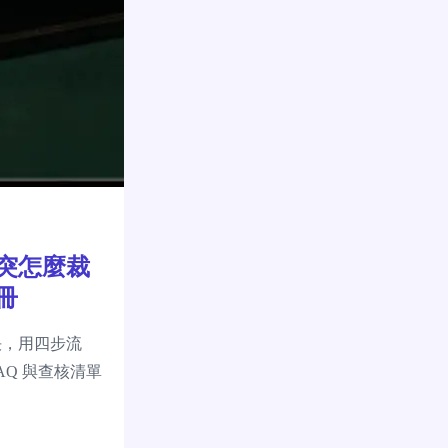
突怎麼裁
冊
決，用四步流
Q 與查核清單