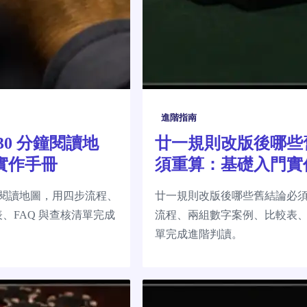
進階指南
30 分鐘閱讀地
廿一規則改版後哪些
實作手冊
須重算：基礎入門實
分鐘閱讀地圖，用四步流程、
廿一規則改版後哪些舊結論必
、FAQ 與查核清單完成
流程、兩組數字案例、比較表、F
單完成進階判讀。