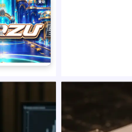
贊助
你的
送
優
問