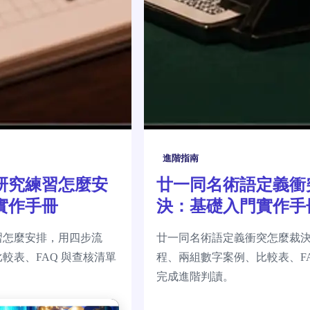
進階指南
研究練習怎麼安
廿一同名術語定義衝
實作手冊
決：基礎入門實作手
習怎麼安排，用四步流
廿一同名術語定義衝突怎麼裁
較表、FAQ 與查核清單
程、兩組數字案例、比較表、FA
完成進階判讀。