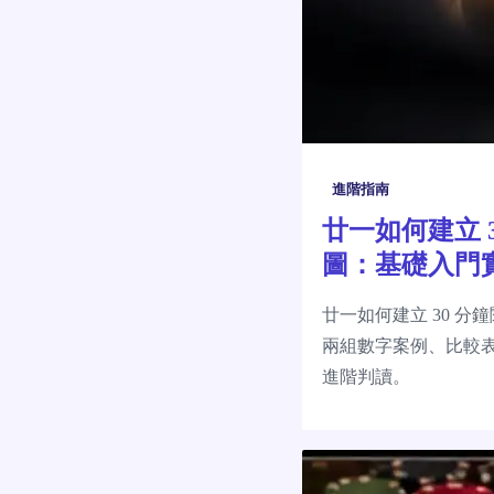
進階指南
廿一如何建立 
圖：基礎入門
廿一如何建立 30 
兩組數字案例、比較表
進階判讀。