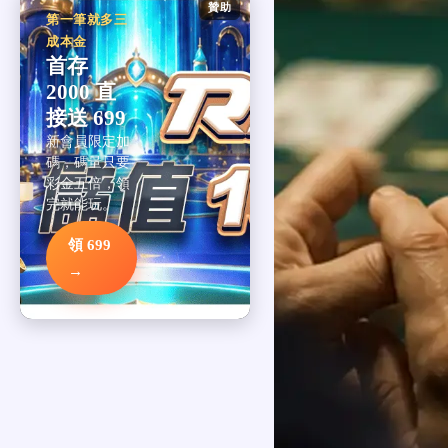
贊助
第一筆就多三
成本金
首存
2000 直
接送 699
新會員限定加
碼，碼量只要
彩金五倍，領
完就能玩。
領 699
→