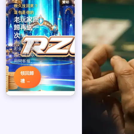
贊助
很久沒回來？
這包是你的
老玩家回
歸再送一
次
回鍋會員專屬
彩金，優惠頁
面一鍵領取不
用問客服。
領回歸
禮 →