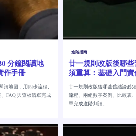
進階指南
30 分鐘閱讀地
廿一規則改版後哪些
實作手冊
須重算：基礎入門實
分鐘閱讀地圖，用四步流程、
廿一規則改版後哪些舊結論必
、FAQ 與查核清單完成
流程、兩組數字案例、比較表、F
單完成進階判讀。