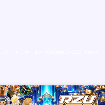
、規則、資料、機率、案例與風險界線建立可重現的研究路線。
的
一次
惠頁面一鍵領取不用問客服。