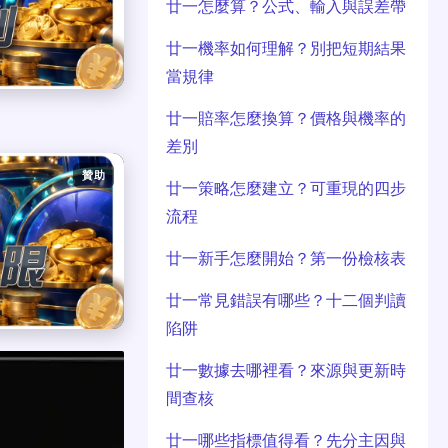
廿一怎麼算？公式、輸入與誤差帶
廿一機率如何理解？別把短期結果
當規律
廿一賠率怎麼換算？價格與機率的
差別
贊助
廿一策略怎麼建立？可重現的四步
流程
廿一新手怎麼開始？第一份檢核表
廿一常見錯誤有哪些？十二個判讀
陷阱
廿一數據去哪裡看？來源與更新時
間查核
廿一哪些指標值得看？先分主因與