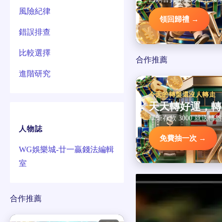
風險紀律
領回歸禮 →
錯誤排查
比較選擇
合作推薦
進階研究
今天的轉盤還沒人轉走
天天轉好運，轉
單筆存款 3000 就送轉
人物誌
免費抽一次 →
WG娛樂城-廿一贏錢法編輯
室
合作推薦