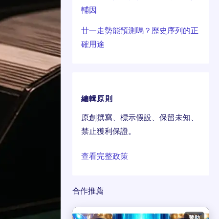
輔因
廿一走勢能預測嗎？歷史序列的正
確用途
編輯原則
原創撰寫、標示假設、保留未知、
禁止獲利保證。
查看完整政策
合作推薦
贊助