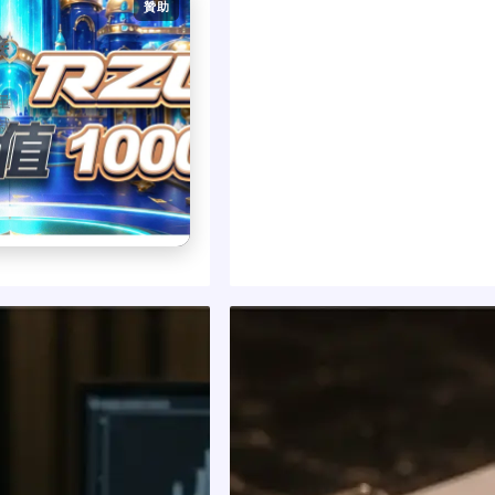
贊助
接
量
就