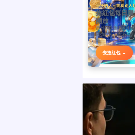
手慢的人只能看別人
搶紅包每日限
開放
當日存款達標即可到
頁搶紅包，手速決定
額。
去搶紅包 →