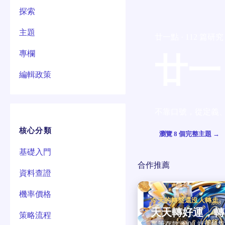
探索
主題
廿一點 · 112 篇研究
專欄
廿一
編輯政策
不靠口號，從定義
核心分類
瀏覽 8 個完整主題 →
基礎入門
合作推薦
資料查證
機率價格
今天的轉盤還沒人轉走
天天轉好運，轉
策略流程
單筆存款 3000 就送轉