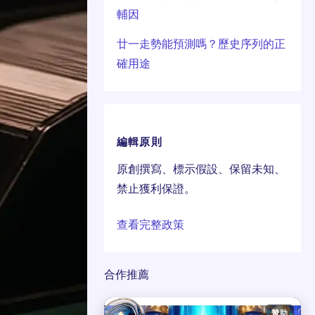
輔因
廿一走勢能預測嗎？歷史序列的正
確用途
編輯原則
原創撰寫、標示假設、保留未知、
禁止獲利保證。
查看完整政策
合作推薦
贊助