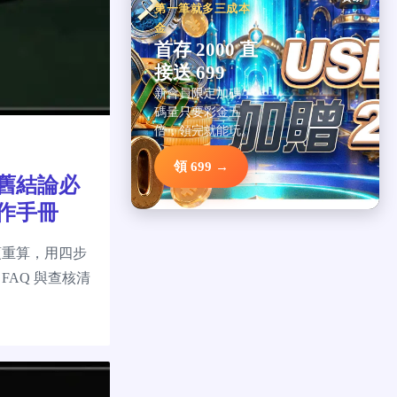
第一筆就多三成本
金
首存 2000 直
接送 699
新會員限定加碼，
碼量只要彩金五
倍，領完就能玩。
領 699 →
舊結論必
作手冊
須重算，用四步
AQ 與查核清