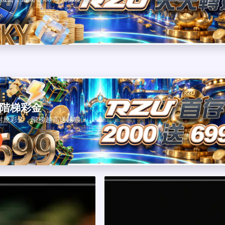
階梯彩金
對應彩金，階梯越高送越狠。