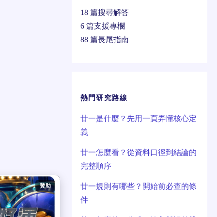
18 篇搜尋解答
6 篇支援專欄
88 篇長尾指南
熱門研究路線
廿一是什麼？先用一頁弄懂核心定
義
廿一怎麼看？從資料口徑到結論的
完整順序
廿一規則有哪些？開始前必查的條
贊助
件