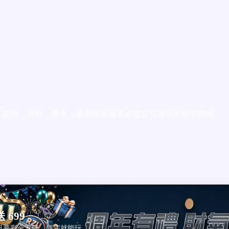
、規則、資料、機率、案例與風險界線建立可重現的研究路線。
 699
只要彩金五倍，領完就能玩。