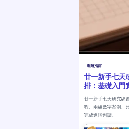
進階指南
廿一新手七天
排：基礎入門
廿一新手七天研究練
程、兩組數字案例、比
完成進階判讀。