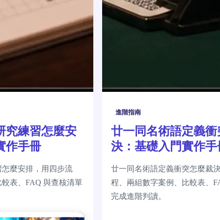
進階指南
研究練習怎麼安
廿一同名術語定義衝
實作手冊
決：基礎入門實作手
習怎麼安排，用四步流
廿一同名術語定義衝突怎麼裁
較表、FAQ 與查核清單
程、兩組數字案例、比較表、FA
完成進階判讀。