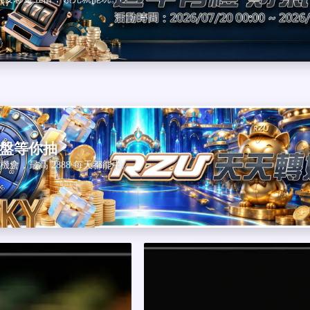
盤等你抽
盤機會，最高 2888 每天都能中。