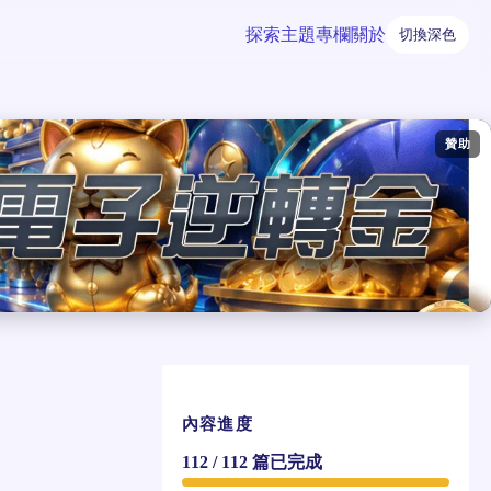
探索
主題
專欄
關於
切換深色
贊助
內容進度
112 / 112 篇已完成