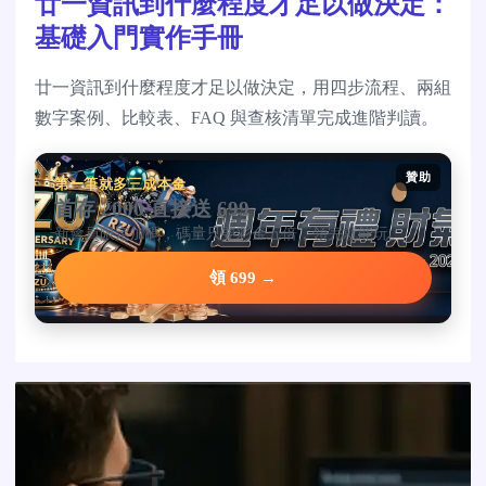
廿一資訊到什麼程度才足以做決定：
基礎入門實作手冊
廿一資訊到什麼程度才足以做決定，用四步流程、兩組
數字案例、比較表、FAQ 與查核清單完成進階判讀。
贊助
第一筆就多三成本金
首存 2000 直接送 699
新會員限定加碼，碼量只要彩金五倍，領完就能玩。
領 699 →