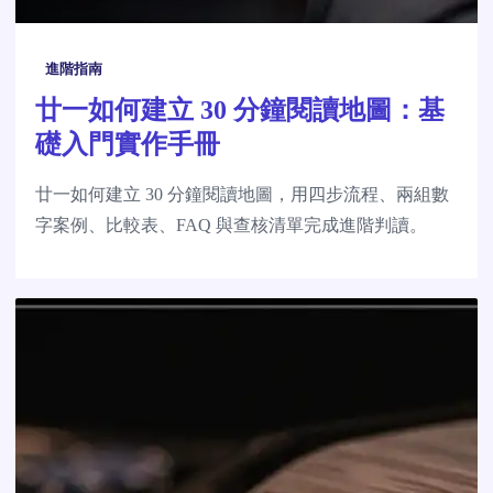
進階指南
廿一如何建立 30 分鐘閱讀地圖：基
礎入門實作手冊
廿一如何建立 30 分鐘閱讀地圖，用四步流程、兩組數
字案例、比較表、FAQ 與查核清單完成進階判讀。