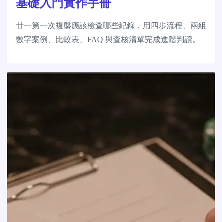
基礎入門實作手冊
廿一第一次複盤應該檢查哪些紀錄，用四步流程、兩組
數字案例、比較表、FAQ 與查核清單完成進階判讀。