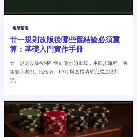
進階指南
廿一規則改版後哪些舊結論必須重
算：基礎入門實作手冊
廿一規則改版後哪些舊結論必須重算，用四步流程、兩
組數字案例、比較表、FAQ 與查核清單完成進階判
讀。