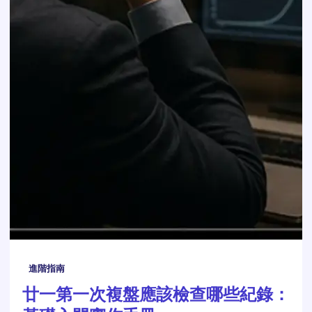
進階指南
廿一第一次複盤應該檢查哪些紀錄：