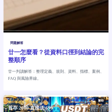
問題解答
廿一怎麼看？從資料口徑到結論的完
整順序
廿一判讀解答：整理定義、規則、資料、指標、案例、
FAQ 與風險界線。
贊助
第一筆就多三成本金
首存 2000 直接送 699